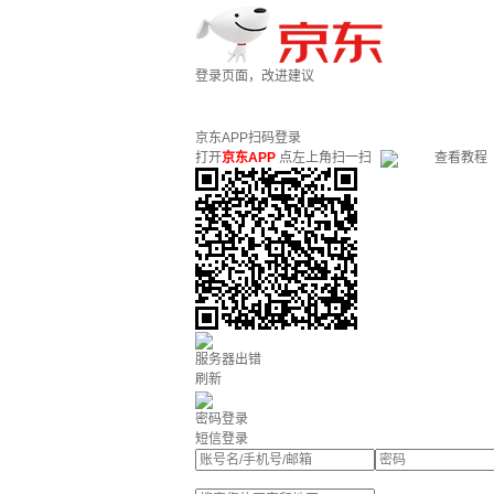
登录页面，改进建议
京东APP扫码登录
打开
京东APP
点左上角扫一扫
查看教程
服务器出错
刷新
密码登录
短信登录