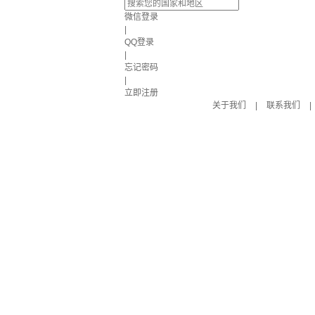
微信登录
|
QQ登录
|
忘记密码
|
立即注册
关于我们
|
联系我们
|