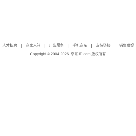
人才招聘
|
商家入驻
|
广告服务
|
手机京东
|
友情链接
|
销售联盟
Copyright © 2004-
2026
京东JD.com 版权所有